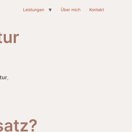
Leistungen
Über mich
Kontakt
tur
tur
,
satz?